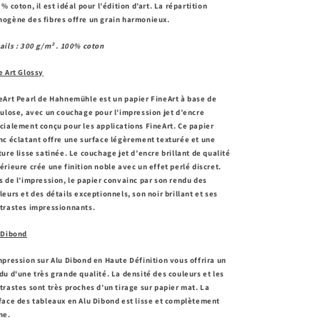
 % coton, il est idéal pour l’édition d’art. La répartition
ogène des fibres offre un grain harmonieux.
ails : 300 g/m² . 100% coton
e Art Glossy
eArt Pearl de Hahnemühle est un papier FineArt à base de
lulose, avec un couchage pour l’impression jet d’encre
cialement conçu pour les applications FineArt. Ce papier
nc éclatant offre une surface légèrement texturée et une
ture lisse satinée. Le couchage jet d’encre brillant de qualité
érieure crée une finition noble avec un effet perlé discret.
s de l’impression, le papier convainc par son rendu des
leurs et des détails exceptionnels, son noir brillant et ses
trastes impressionnants.
 Dibond
mpression sur Alu Dibond en Haute Définition vous offrira un
du d'une très grande qualité. La densité des couleurs et les
trastes sont très proches d’un tirage sur papier mat. La
face des tableaux en Alu Dibond est lisse et complètement
ne.