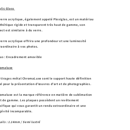
ylic Glass
verre acrylique, également appelé Plexiglas, est un matériau
thétique rigide et transparent très haut de gamme, son
ect est similaire à du verre.
verre acrylique offrira une profondeur et une luminosité
raordinaire à vos photos.
lus : Encadrement amovible
omaluxe
 tirages métal ChromaLuxe sont le support haute définition
al pour la présentation d'œuvres d'art et de photographies.
omaluxe est la marque référence en matière de sublimation
t de gamme. Les plaques possèdent un revêtement
cifique qui vous garantit un rendu extraordinaire et une
gévité incomparable.
ails : 1.14mm / Semi lustré