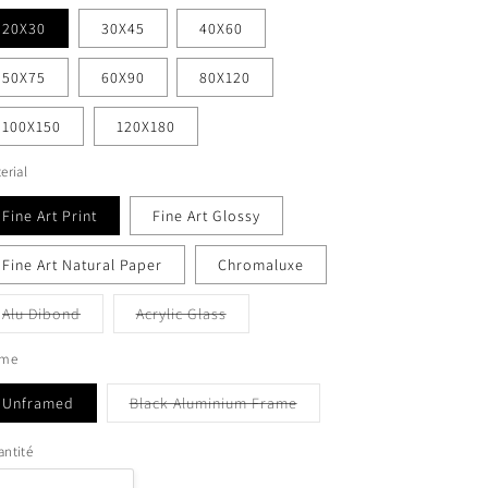
20X30
30X45
40X60
50X75
60X90
80X120
100X150
120X180
erial
Fine Art Print
Fine Art Glossy
Fine Art Natural Paper
Chromaluxe
Variante
Variante
Alu Dibond
Acrylic Glass
épuisée
épuisée
ou
ou
indisponible
indisponible
ame
Variante
Unframed
Black Aluminium Frame
épuisée
ou
indisponible
ntité
antité