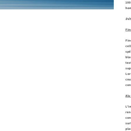
100
hom
Dét
Fin
Fin
cel
spé
bla
tex
sup
Lor
cou
con
Alu
L'i
ren
con
sur
pla