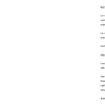
Acr
Le 
syn
asp
Le 
ext
Inc
Chr
Les
idé
Chr
hau
spé
lon
Dét