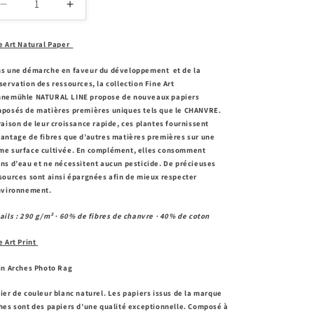
Réduire
Augmenter
la
la
quantité
quantité
e Art Natural Paper
de
de
Dreamy
Dreamy
s une démarche en faveur du développement et de la
Lines
Lines
servation des ressources, la collection Fine Art
nemühle NATURAL LINE propose de nouveaux papiers
posés de matières premières uniques tels que le CHANVRE.
raison de leur croissance rapide, ces plantes fournissent
antage de fibres que d’autres matières premières sur une
e surface cultivée. En complément, elles consomment
ns d’eau et ne nécessitent aucun pesticide. De précieuses
sources sont ainsi épargnées afin de mieux respecter
nvironnement.
ails : 290 g/m² · 60% de fibres de chanvre · 40% de coton
e Art Print
in Arches Photo Rag
ier de couleur blanc naturel. Les papiers issus de la marque
hes sont des papiers d’une qualité exceptionnelle. Composé à