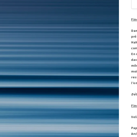
Fin
Dan
pré
Hah
com
En 
dav
mêm
moi
res
l’e
Dét
Fin
Vel
Pap
Arc